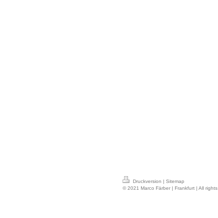
Druckversion
|
Sitemap
© 2021 Marco Färber | Frankfurt | All right